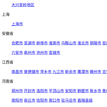
大兴安岭地区
上海
上海市
安徽省
合肥市
芜湖市
蚌埠市
淮南市
马鞍山市
淮北市
铜陵市
安
六安市
亳州市
池州市
宣城市
江西省
南昌市
景德镇市
萍乡市
九江市
新余市
鹰潭市
赣州市
吉
河南省
郑州市
开封市
洛阳市
平顶山市
安阳市
鹤壁市
新乡市
焦
南阳市
商丘市
信阳市
周口市
驻马店市
直辖县级