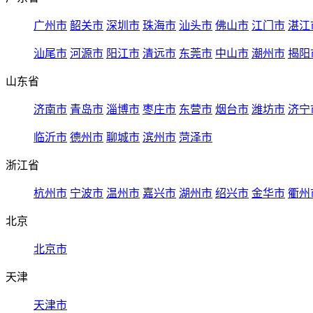
广州市
韶关市
深圳市
珠海市
汕头市
佛山市
江门市
湛江
汕尾市
河源市
阳江市
清远市
东莞市
中山市
潮州市
揭阳
山东省
济南市
青岛市
淄博市
枣庄市
东营市
烟台市
潍坊市
济宁
临沂市
德州市
聊城市
滨州市
菏泽市
浙江省
杭州市
宁波市
温州市
嘉兴市
湖州市
绍兴市
金华市
衢州
北京
北京市
天津
天津市