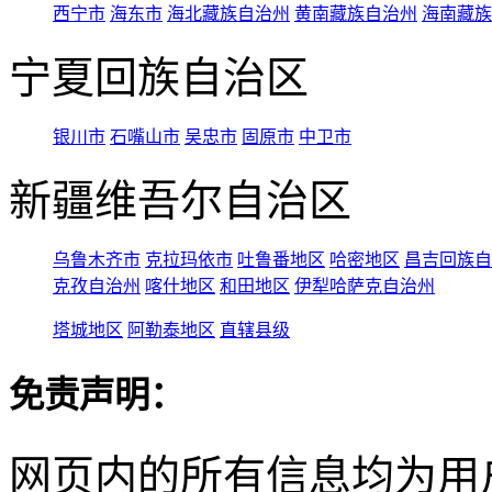
西宁市
海东市
海北藏族自治州
黄南藏族自治州
海南藏族
宁夏回族自治区
银川市
石嘴山市
吴忠市
固原市
中卫市
新疆维吾尔自治区
乌鲁木齐市
克拉玛依市
吐鲁番地区
哈密地区
昌吉回族自
克孜自治州
喀什地区
和田地区
伊犁哈萨克自治州
塔城地区
阿勒泰地区
直辖县级
免责声明：
网页内的所有信息均为用