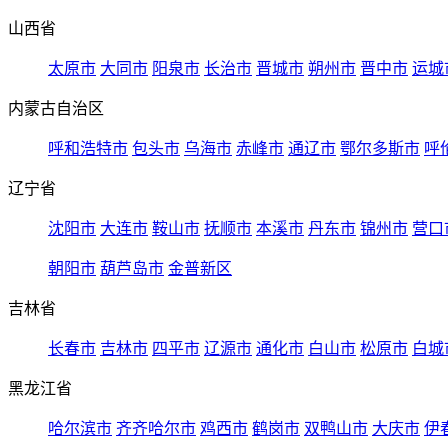
山西省
太原市
大同市
阳泉市
长治市
晋城市
朔州市
晋中市
运城
内蒙古自治区
呼和浩特市
包头市
乌海市
赤峰市
通辽市
鄂尔多斯市
呼
辽宁省
沈阳市
大连市
鞍山市
抚顺市
本溪市
丹东市
锦州市
营口
朝阳市
葫芦岛市
金普新区
吉林省
长春市
吉林市
四平市
辽源市
通化市
白山市
松原市
白城
黑龙江省
哈尔滨市
齐齐哈尔市
鸡西市
鹤岗市
双鸭山市
大庆市
伊