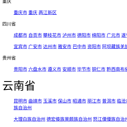
重庆
重庆市
重庆
两江新区
四川省
成都市
自贡市
攀枝花市
泸州市
德阳市
绵阳市
广元市
遂
宜宾市
广安市
达州市
雅安市
巴中市
资阳市
阿坝藏族羌
贵州省
贵阳市
六盘水市
遵义市
安顺市
毕节市
铜仁市
黔西南布
云南省
昆明市
曲靖市
玉溪市
保山市
昭通市
丽江市
普洱市
临沧
族自治州
大理白族自治州
德宏傣族景颇族自治州
怒江傈僳族自治