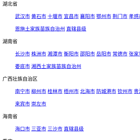
湖北省
武汉市
黄石市
十堰市
宜昌市
襄阳市
鄂州市
荆门市
孝感
恩施土家族苗族自治州
直辖县级
湖南省
长沙市
株洲市
湘潭市
衡阳市
邵阳市
岳阳市
常德市
张家
娄底市
湘西土家族苗族自治州
广西壮族自治区
南宁市
柳州市
桂林市
梧州市
北海市
防城港市
钦州市
贵
来宾市
崇左市
海南省
海口市
三亚市
三沙市
直辖县级