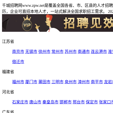
千城招聘网www.zpw.net是覆盖全国各省、市、区县的人
历，企业可直招本地人才，一站式解决全国求职招工需求。 2026
江苏省
南京市
无锡市
徐州市
常州市
苏州市
南通市
连云港市
淮
宿迁市
福建省
福州市
厦门市
莆田市
三明市
泉州市
漳州市
南平市
龙岩
河北省
石家庄市
唐山市
秦皇岛市
邯郸市
邢台市
保定市
张家口
广东省