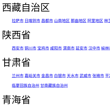
西藏自治区
拉萨市
日喀则市
昌都市
山南地区
那曲地区
阿里地区
林
陕西省
西安市
铜川市
宝鸡市
咸阳市
渭南市
延安市
汉中市
榆林
甘肃省
兰州市
嘉峪关市
金昌市
白银市
天水市
武威市
张掖市
平
临夏回族自治州
甘南藏族自治州
青海省