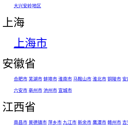
大兴安岭地区
上海
上海市
安徽省
合肥市
芜湖市
蚌埠市
淮南市
马鞍山市
淮北市
铜陵市
安
六安市
亳州市
池州市
宣城市
江西省
南昌市
景德镇市
萍乡市
九江市
新余市
鹰潭市
赣州市
吉