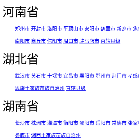
河南省
郑州市
开封市
洛阳市
平顶山市
安阳市
鹤壁市
新乡市
焦
南阳市
商丘市
信阳市
周口市
驻马店市
直辖县级
湖北省
武汉市
黄石市
十堰市
宜昌市
襄阳市
鄂州市
荆门市
孝感
恩施土家族苗族自治州
直辖县级
湖南省
长沙市
株洲市
湘潭市
衡阳市
邵阳市
岳阳市
常德市
张家
娄底市
湘西土家族苗族自治州