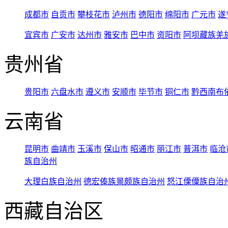
成都市
自贡市
攀枝花市
泸州市
德阳市
绵阳市
广元市
遂
宜宾市
广安市
达州市
雅安市
巴中市
资阳市
阿坝藏族羌
贵州省
贵阳市
六盘水市
遵义市
安顺市
毕节市
铜仁市
黔西南布
云南省
昆明市
曲靖市
玉溪市
保山市
昭通市
丽江市
普洱市
临沧
族自治州
大理白族自治州
德宏傣族景颇族自治州
怒江傈僳族自治
西藏自治区