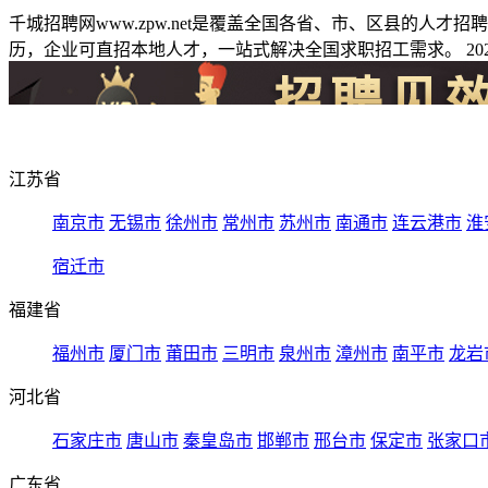
千城招聘网www.zpw.net是覆盖全国各省、市、区县的人
历，企业可直招本地人才，一站式解决全国求职招工需求。 2026
江苏省
南京市
无锡市
徐州市
常州市
苏州市
南通市
连云港市
淮
宿迁市
福建省
福州市
厦门市
莆田市
三明市
泉州市
漳州市
南平市
龙岩
河北省
石家庄市
唐山市
秦皇岛市
邯郸市
邢台市
保定市
张家口
广东省