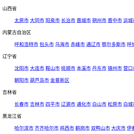
山西省
太原市
大同市
阳泉市
长治市
晋城市
朔州市
晋中市
运城
内蒙古自治区
呼和浩特市
包头市
乌海市
赤峰市
通辽市
鄂尔多斯市
呼
辽宁省
沈阳市
大连市
鞍山市
抚顺市
本溪市
丹东市
锦州市
营口
朝阳市
葫芦岛市
金普新区
吉林省
长春市
吉林市
四平市
辽源市
通化市
白山市
松原市
白城
黑龙江省
哈尔滨市
齐齐哈尔市
鸡西市
鹤岗市
双鸭山市
大庆市
伊