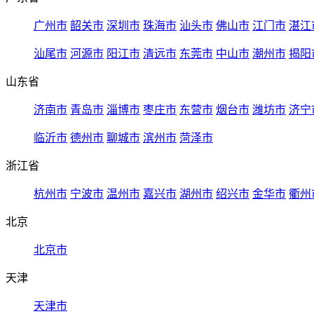
广州市
韶关市
深圳市
珠海市
汕头市
佛山市
江门市
湛江
汕尾市
河源市
阳江市
清远市
东莞市
中山市
潮州市
揭阳
山东省
济南市
青岛市
淄博市
枣庄市
东营市
烟台市
潍坊市
济宁
临沂市
德州市
聊城市
滨州市
菏泽市
浙江省
杭州市
宁波市
温州市
嘉兴市
湖州市
绍兴市
金华市
衢州
北京
北京市
天津
天津市