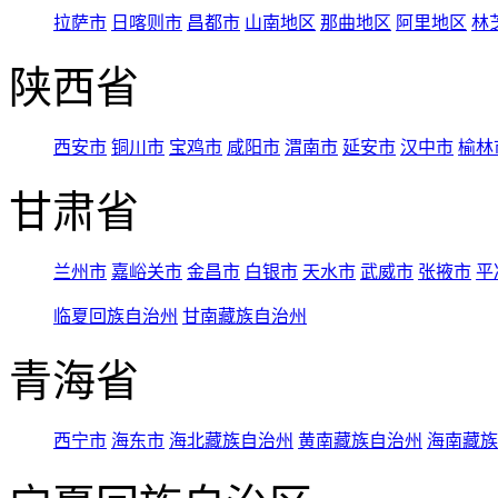
拉萨市
日喀则市
昌都市
山南地区
那曲地区
阿里地区
林
陕西省
西安市
铜川市
宝鸡市
咸阳市
渭南市
延安市
汉中市
榆林
甘肃省
兰州市
嘉峪关市
金昌市
白银市
天水市
武威市
张掖市
平
临夏回族自治州
甘南藏族自治州
青海省
西宁市
海东市
海北藏族自治州
黄南藏族自治州
海南藏族